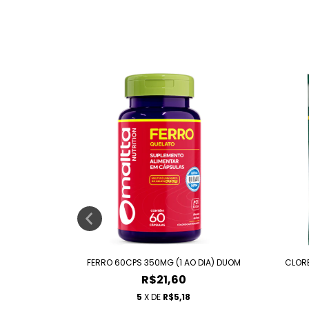
CPS DUOM
FERRO 60CPS 350MG (1 AO DIA) DUOM
CLORE
R$21,60
5
X DE
R$5,18