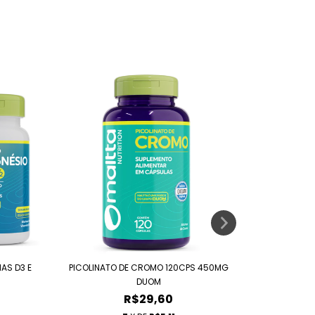
AS D3 E
PICOLINATO DE CROMO 120CPS 450MG
ZINCO (ZN) 
DUOM
R$29,60