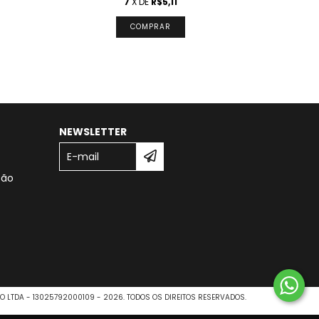
7
X DE
R$5,11
NEWSLETTER
São
O LTDA - 13025792000109 - 2026. TODOS OS DIREITOS RESERVADOS.