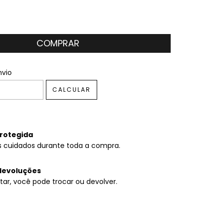
 CEP:
ALTERAR CEP
nvio
CALCULAR
rotegida
 cuidados durante toda a compra.
devoluções
tar, você pode trocar ou devolver.