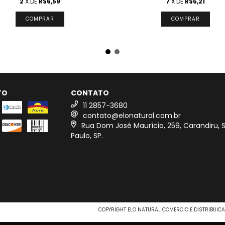
2
X DE
R$6,59
7
X DE
R$5,21
TO
CONTATO
11 2857-3680
contato@elonatural.com.br
Rua Dom José Maurício, 259, Carandiru, 
Paulo, SP.
COPYRIGHT ELO NATURAL COMERCIO E DISTRIBUICA