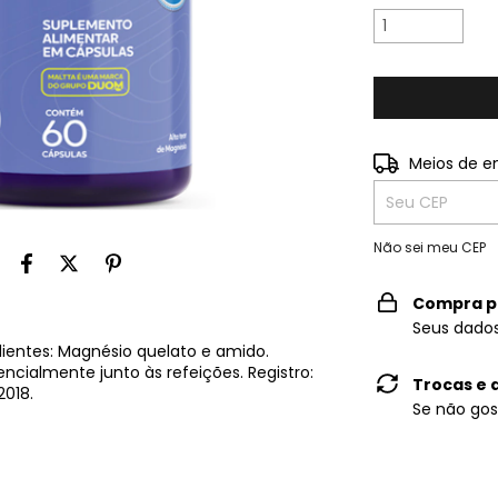
Entregas para o
Meios de e
Não sei meu CEP
Compra p
Seus dados
ientes: Magnésio quelato e amido.
encialmente junto às refeições. Registro:
Trocas e 
018.
Se não gos